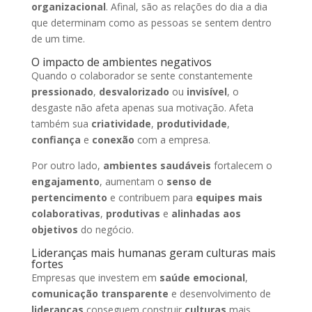
organizacional
. Afinal, são as relações do dia a dia
que determinam como as pessoas se sentem dentro
de um time.
O impacto de ambientes negativos
Quando o colaborador se sente constantemente
pressionado
,
desvalorizado
ou
invisível
, o
desgaste não afeta apenas sua motivação. Afeta
também sua
criatividade
,
produtividade
,
confiança
e
conexão
com a empresa.
Por outro lado,
ambientes saudáveis
fortalecem o
engajamento
, aumentam o
senso de
pertencimento
e contribuem para
equipes mais
colaborativas
,
produtivas
e
alinhadas aos
objetivos
do negócio.
Lideranças mais humanas geram culturas mais
fortes
Empresas que investem em
saúde emocional
,
comunicação transparente
e desenvolvimento de
lideranças
conseguem construir
culturas
mais