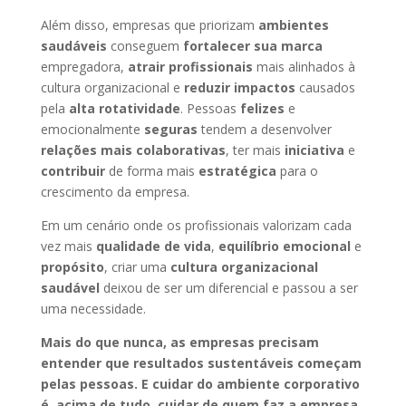
Além disso, empresas que priorizam
ambientes
saudáveis
conseguem
fortalecer sua marca
empregadora,
atrair profissionais
mais alinhados à
cultura organizacional e
reduzir impactos
causados
pela
alta rotatividade
. Pessoas
felizes
e
emocionalmente
seguras
tendem a desenvolver
relações mais colaborativas
, ter mais
iniciativa
e
contribuir
de forma mais
estratégica
para o
crescimento da empresa.
Em um cenário onde os profissionais valorizam cada
vez mais
qualidade de vida
,
equilíbrio emocional
e
propósito
, criar uma
cultura organizacional
saudável
deixou de ser um diferencial e passou a ser
uma necessidade.
Mais do que nunca, as empresas precisam
entender que resultados sustentáveis começam
pelas pessoas. E cuidar do ambiente corporativo
é, acima de tudo, cuidar de quem faz a empresa