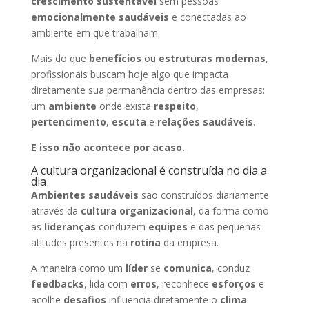
crescimento sustentável
sem pessoas
emocionalmente saudáveis
e conectadas ao
ambiente em que trabalham.
Mais do que
benefícios
ou
estruturas modernas
,
profissionais buscam hoje algo que impacta
diretamente sua permanência dentro das empresas:
um
ambiente
onde exista
respeito
,
pertencimento
,
escuta
e
relações saudáveis
.
E isso não acontece por acaso.
A cultura organizacional é construída no dia a
dia
Ambientes saudáveis
são construídos diariamente
através da
cultura organizacional
, da forma como
as
lideranças
conduzem
equipes
e das pequenas
atitudes presentes na
rotina
da empresa.
A maneira como um
líder
se
comunica
, conduz
feedbacks
, lida com
erros
, reconhece
esforços
e
acolhe
desafios
influencia diretamente o
clima