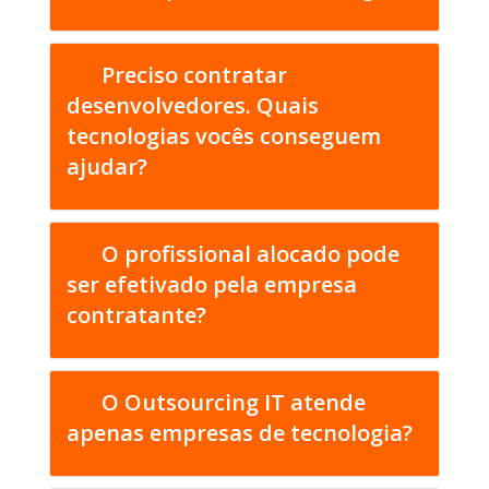
Preciso contratar
desenvolvedores. Quais
tecnologias vocês conseguem
ajudar?
O profissional alocado pode
ser efetivado pela empresa
contratante?
O Outsourcing IT atende
apenas empresas de tecnologia?