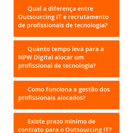
Qual a diferença entre
Outsourcing IT e recrutamento
de profissionais de tecnologia?
Quanto tempo leva para a
NPW Digital alocar um
profissional de tecnologia?
Como funciona a gestão dos
profissionais alocados?
Existe prazo mínimo de
contrato para o Outsourcing IT?